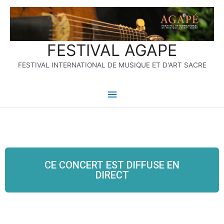
Aller
Menu
au
contenu
principal
FESTIVAL AGAPE
FESTIVAL INTERNATIONAL DE MUSIQUE ET D'ART SACRE
CE CONCERT EST DIFFUSE EN
DIRECT