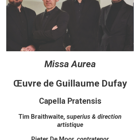
Missa Aurea
Œuvre de Guillaume Dufay
Capella Pratensis
Tim Braithwaite, s
uperius & direction
artistique
Pieter De Moor,
contratenor