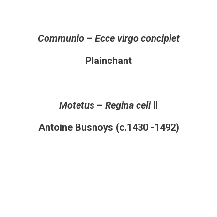
Communio
–
Ecce virgo concipiet
Plainchant
Motetus
–
Regina celi
II
Antoine Busnoys (c.1430 -1492)