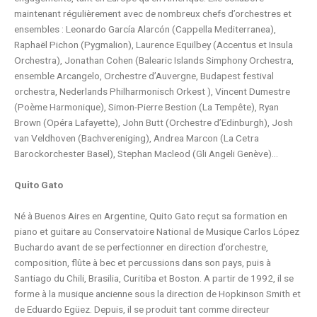
maintenant régulièrement avec de nombreux chefs d’orchestres et
ensembles : Leonardo García Alarcón (Cappella Mediterranea),
Raphaël Pichon (Pygmalion), Laurence Equilbey (Accentus et Insula
Orchestra), Jonathan Cohen (Balearic Islands Simphony Orchestra,
ensemble Arcangelo, Orchestre d’Auvergne, Budapest festival
orchestra, Nederlands Philharmonisch Orkest ), Vincent Dumestre
(Poème Harmonique), Simon-Pierre Bestion (La Tempête), Ryan
Brown (Opéra Lafayette), John Butt (Orchestre d’Edinburgh), Josh
van Veldhoven (Bachvereniging), Andrea Marcon (La Cetra
Barockorchester Basel), Stephan Macleod (Gli Angeli Genève)…
Quito Gato
Né à Buenos Aires en Argentine, Quito Gato reçut sa formation en
piano et guitare au Conservatoire National de Musique Carlos López
Buchardo avant de se perfectionner en direction d’orchestre,
composition, flûte à bec et percussions dans son pays, puis à
Santiago du Chili, Brasilia, Curitiba et Boston. A partir de 1992, il se
forme à la musique ancienne sous la direction de Hopkinson Smith et
de Eduardo Egüez. Depuis, il se produit tant comme directeur