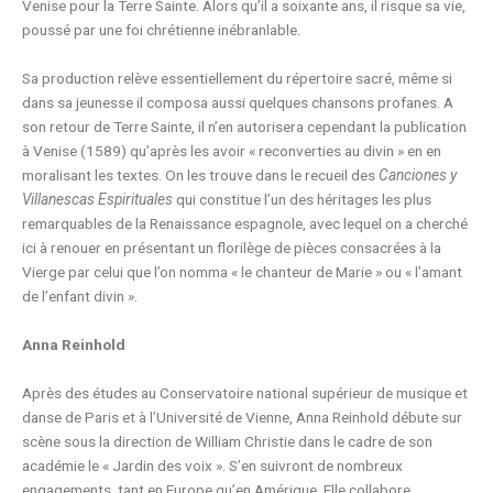
Venise pour la Terre Sainte. Alors qu’il a soixante ans, il risque sa vie,
poussé par une foi chrétienne inébranlable.
Sa production relève essentiellement du répertoire sacré, même si
dans sa jeunesse il composa aussi quelques chansons profanes. A
son retour de Terre Sainte, il n’en autorisera cependant la publication
à Venise (1589) qu’après les avoir « reconverties au divin » en en
moralisant les textes. On les trouve dans le recueil des
Canciones y
Villanescas Espirituales
qui constitue l’un des héritages les plus
remarquables de la Renaissance espagnole, avec lequel on a cherché
ici à renouer en présentant un florilège de pièces consacrées à la
Vierge par celui que l’on nomma « le chanteur de Marie » ou « l’amant
de l’enfant divin ».
Anna Reinhold
Après des études au Conservatoire national supérieur de musique et
danse de Paris et à l’Université de Vienne, Anna Reinhold débute sur
scène sous la direction de William Christie dans le cadre de son
académie le « Jardin des voix ». S’en suivront de nombreux
engagements, tant en Europe qu’en Amérique. Elle collabore