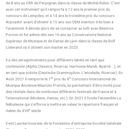
de 8 ans au CRR de Perpignan dans la classe de Michel Rubio. C’est
avec cet instrument qu’il remporta à 12 ans le premier prix du
concours de Lempdes, et à 14 ans le troisième prix du concours
Arpoador avant d’obtenir à 15 ans son DEM mention très bien à
l’unanimité. Il décida alors de se consacrer au luth avec Béatrice
Pornon et fut admis dès ses 16 ans au Conservatoire National
Supérieur de Musique et de Danse de Lyon dans la classe de Rolf
Lislevand où il obtient son master en 2023.
Il a des enregistrements pour différents labels en tant que
continuiste (Alpha Classics, Ricercar, Harmonia Mundi, Aparté …), et
en tant que soliste (Deutsche Grammophon, L’encelade, Ricercar). En
er
e
Août 2021 il remporte le 1
prix du X
Concours International de
Musique Ancienne Maurizio Pratola, lui permettant d’être invité pour
des récitals dans de nombreux différents festivals de France et à
l’international (Modene, Venise, etc.). En 2021 il fonde l’ensemble La
Nébuleuse qui s’efforce à mettre en valeur le répertoire français et
e
italien du XVII
siècle.
Il est Lauréat boursier de la Fondation d’entreprise Société Générale