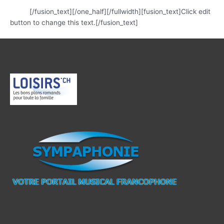
soin en l’honneur du concert donné par Jordi
Savall
[/fusion_text][/one_half][/fullwidth][fusion_text]Click edit
button to change this text.[/fusion_text]