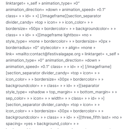
linktarget= »_self » animation_type= »0″
animation_direction= »down » animation_speed= »0.1″
class= » » id= » »]
[/imageframe][section_separator
divider_candy= »top » icon= » » icon_color= » »
bordersize= »50px » bordercolor= » » backgroundcolor= » »
class= » » id= » »][imageframe lightbox= »no »
style_type= »none » bordercolor= » » bordersize= »0px »
borderradius= »0″ stylecolor= » » align= »none »
link= »mailto:contact@festivalagape.org » linktarget= »_self »
animation_type= »0″ animation_direction= »down »
animation_speed= »0.1″ class= » » id= » »]
[/imageframe]
[section_separator divider_candy= »top » icon= » »
icon_color= » » bordersize= »30px » bordercolor= » »
backgroundcolor= » » class= » » id= » »][separator
style_type= »shadow » top_margin= » » bottom_margin= » »
sep_color= » » icon= » » width= » » class= » » id= » »]
[section_separator divider_candy= »top » icon= » »
icon_color= » » bordersize= »30px » bordercolor= » »
backgroundcolor= » » class= » » id= » »][three_fifth last= »no »
spacing= »yes » background_color= » »