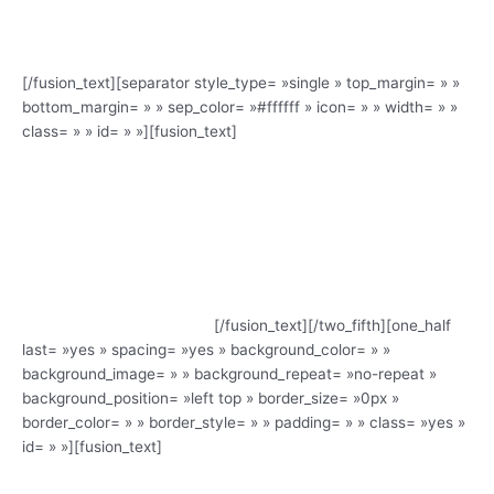
Jordi Savall à Reims
[/fusion_text][separator style_type= »single » top_margin= » »
bottom_margin= » » sep_color= »#ffffff » icon= » » width= » »
e
class= » » id= » »][fusion_text]
La 1
édition du festival s’est
tenue à Reims
e
en avril 2013, à l’occasion du 600
anniversaire
de la naissance de Jeanne d’Arc.
Nous vous proposons de visionner un extrait
du concert exceptionnel du maître Catalan
Jordi SAVALL qui a pris un sens tout particulier
et hautement symbolique dans le lieu même
du sacre du roi Charles VII.
[/fusion_text][/two_fifth][one_half
last= »yes » spacing= »yes » background_color= » »
background_image= » » background_repeat= »no-repeat »
background_position= »left top » border_size= »0px »
border_color= » » border_style= » » padding= » » class= »yes »
id= » »][fusion_text]
Nous remercions le Crédit Agricole Nord
Est de nous permettre de diffuser cette vidéo réalisée par leur