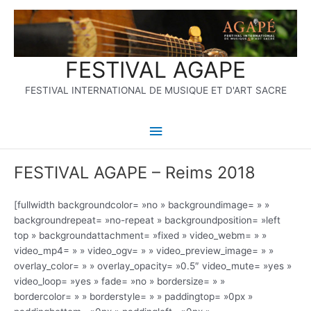
Aller
Menu
au
contenu
principal
FESTIVAL AGAPE
FESTIVAL INTERNATIONAL DE MUSIQUE ET D'ART SACRE
FESTIVAL AGAPE – Reims 2018
[fullwidth backgroundcolor= »no » backgroundimage= » »
backgroundrepeat= »no-repeat » backgroundposition= »left
top » backgroundattachment= »fixed » video_webm= » »
video_mp4= » » video_ogv= » » video_preview_image= » »
overlay_color= » » overlay_opacity= »0.5″ video_mute= »yes »
video_loop= »yes » fade= »no » bordersize= » »
bordercolor= » » borderstyle= » » paddingtop= »0px »