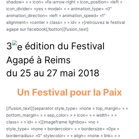
shadow= » » icon= »fa-arrow-right » icon_position= »left »
icon_divider= »yes » modal= » » animation_type= »0″
animation_direction= »left » animation_speed= »1″
alignment= »center » class= » » id= » »]retrouvez le festival
agape sur facebook[/button][fusion_text]
3
édition du Festival
Agapé à Reims
du 25 au 27 mai 2018
Un Festival pour la Paix
[/fusion_text][separator style_type= »none » top_margin= » »
bottom_margin= » » sep_color= » » icon= » » width= » »
class= » » id= » »][imageframe lightbox= »no »
style_type= »none » bordercolor= » » bordersize= »0px »
borderradius= »0″ stylecolor= » » align= »none » link= » »