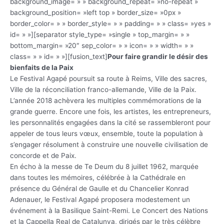
background_image= » » background_repeat= »no-repeat »
background_position= »left top » border_size= »0px »
border_color= » » border_style= » » padding= » » class= »yes »
id= » »][separator style_type= »single » top_margin= » »
bottom_margin= »20″ sep_color= » » icon= » » width= » »
class= » » id= » »][fusion_text]
Pour faire grandir le désir des
bienfaits de la Paix
Le Festival Agapé poursuit sa route à Reims, Ville des sacres,
Ville de la réconciliation franco-allemande, Ville de la Paix.
L’année 2018 achèvera les multiples commémorations de la
grande guerre. Encore une fois, les artistes, les entrepreneurs,
les personnalités engagées dans la cité se rassembleront pour
appeler de tous leurs vœux, ensemble, toute la population à
s’engager résolument à construire une nouvelle civilisation de
concorde et de Paix.
En écho à la messe de Te Deum du 8 juillet 1962, marquée
dans toutes les mémoires, célébrée à la Cathédrale en
présence du Général de Gaulle et du Chancelier Konrad
Adenauer, le Festival Agapé proposera modestement un
événement à la Basilique Saint-Remi. Le Concert des Nations
et la Cappella Real de Catalunya, dirigés par le très célèbre