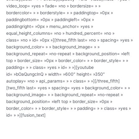
video_loop= »yes » fade= »no » bordersize= » »
bordercolor= » » borderstyle= » » paddingtop= »0px »
paddingbottom= »0px » paddingleft= »0px »
paddingright= »0px » menu_anchor= »yes »
equal_height_columns= »no » hundred_percent= »no »
class= »no » id= »0px »][three_fifth last= »no » spacing= »yes »
background_color= » » background_image= » »
background_repeat= »no-repeat » background_position= »left
top » border_size= »0px » border_color= » » border_style= » »
padding= » » class= »yes » id= » »][youtube
id= »bOaQungclnQ » width= »600″ height= »350″
autoplay= »no » api_params= » » class= » »][/three_fifth]
[two_fifth last= »yes » spacing= »yes » background_color= » »
background_image= » » background_repeat= »no-repeat »
background_position= »left top » border_size= »0px »
border_color= » » border_style= » » padding= » » class= »yes »
id= » »][fusion_text]
Découvrir