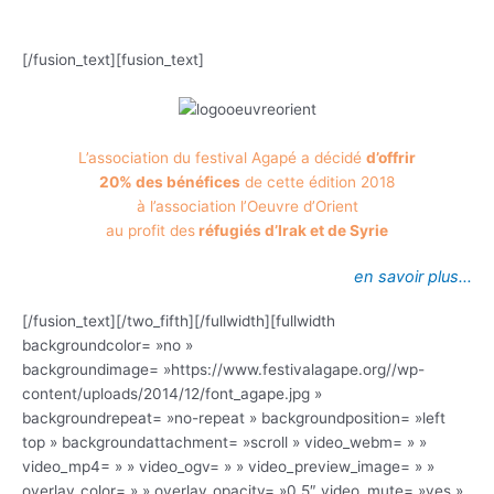
.
[/fusion_text][fusion_text]
L’association du festival Agapé a décidé
d’offrir
20% des bénéfices
de cette édition 2018
à l’association l’Oeuvre d’Orient
au profit des
réfugiés d’Irak et de Syrie
en savoir plus…
[/fusion_text][/two_fifth][/fullwidth][fullwidth
backgroundcolor= »no »
backgroundimage= »https://www.festivalagape.org//wp-
content/uploads/2014/12/font_agape.jpg »
backgroundrepeat= »no-repeat » backgroundposition= »left
top » backgroundattachment= »scroll » video_webm= » »
video_mp4= » » video_ogv= » » video_preview_image= » »
overlay_color= » » overlay_opacity= »0.5″ video_mute= »yes »