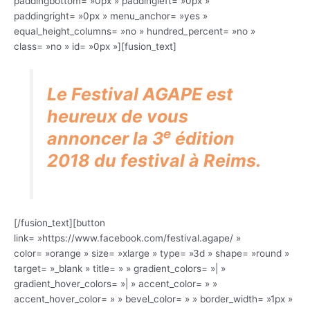
paddingbottom= »0px » paddingleft= »0px »
paddingright= »0px » menu_anchor= »yes »
equal_height_columns= »no » hundred_percent= »no »
class= »no » id= »0px »][fusion_text]
Le Festival AGAPE est
heureux de vous
e
annoncer la 3
édition
2018 du festival à Reims.
[/fusion_text][button
link= »https://www.facebook.com/festival.agape/ »
color= »orange » size= »xlarge » type= »3d » shape= »round »
target= »_blank » title= » » gradient_colors= »| »
gradient_hover_colors= »| » accent_color= » »
accent_hover_color= » » bevel_color= » » border_width= »1px »