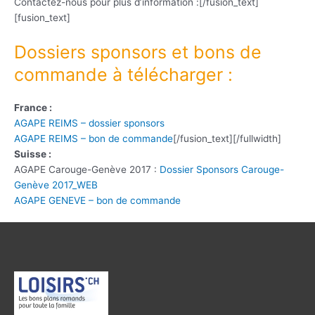
Contactez-nous pour plus d’information :[/fusion_text]
[fusion_text]
Dossiers sponsors et bons de
commande à télécharger :
France :
AGAPE REIMS – dossier sponsors
AGAPE REIMS – bon de commande
[/fusion_text][/fullwidth]
Suisse :
AGAPE Carouge-Genève 2017 :
Dossier Sponsors Carouge-
Genève 2017_WEB
AGAPE GENEVE – bon de commande