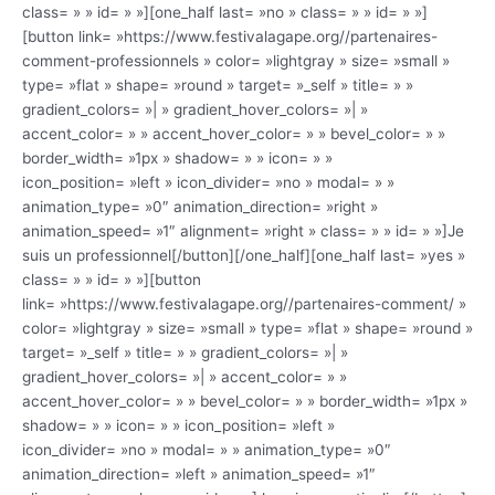
class= » » id= » »][one_half last= »no » class= » » id= » »]
[button link= »https://www.festivalagape.org//partenaires-
comment-professionnels » color= »lightgray » size= »small »
type= »flat » shape= »round » target= »_self » title= » »
gradient_colors= »| » gradient_hover_colors= »| »
accent_color= » » accent_hover_color= » » bevel_color= » »
border_width= »1px » shadow= » » icon= » »
icon_position= »left » icon_divider= »no » modal= » »
animation_type= »0″ animation_direction= »right »
animation_speed= »1″ alignment= »right » class= » » id= » »]Je
suis un professionnel[/button][/one_half][one_half last= »yes »
class= » » id= » »][button
link= »https://www.festivalagape.org//partenaires-comment/ »
color= »lightgray » size= »small » type= »flat » shape= »round »
target= »_self » title= » » gradient_colors= »| »
gradient_hover_colors= »| » accent_color= » »
accent_hover_color= » » bevel_color= » » border_width= »1px »
shadow= » » icon= » » icon_position= »left »
icon_divider= »no » modal= » » animation_type= »0″
animation_direction= »left » animation_speed= »1″