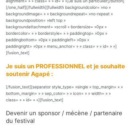
alignment= » » class= » » id= » »]Je suis un particulier[/button]
[/one_half][/fullwidth][fullwidth backgroundcolor= »no »
backgroundimage= » » backgroundrepeat= »no-repeat »
backgroundposition= »left top »
backgroundattachment= »scroll » bordersize= »0px »
bordercolor= » » borderstyle= » » paddingtop= »0px »
paddingbottom= »0px » paddingleft= »0px »
paddingright= »0px » menu_anchor= » » class= » » id= » »]
[fusion_text]
Je suis un PROFESSIONNEL et je souhaite
soutenir Agapé :
[/fusion_text][separator style_type= »single » top_margin= » »
bottom_margin= » » sep_color= » » icon= » » width= » »
class= » » id= » »][fusion_text]
Devenir un sponsor / mécène / partenaire
du festival