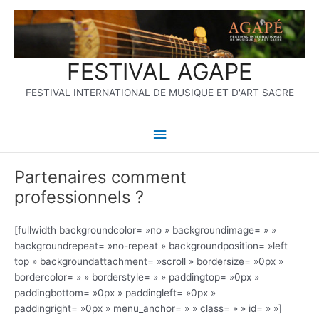
Aller
Menu
au
contenu
principal
FESTIVAL AGAPE
FESTIVAL INTERNATIONAL DE MUSIQUE ET D'ART SACRE
Partenaires comment
professionnels ?
[fullwidth backgroundcolor= »no » backgroundimage= » »
backgroundrepeat= »no-repeat » backgroundposition= »left
top » backgroundattachment= »scroll » bordersize= »0px »
bordercolor= » » borderstyle= » » paddingtop= »0px »
paddingbottom= »0px » paddingleft= »0px »
paddingright= »0px » menu_anchor= » » class= » » id= » »]