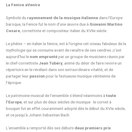
La Fenice aVenire
Symbole du
rayonnement de la musique italienne
dans l’Europe
baroque, la Fenice fut le nom d’une œuvre due à
Giovanni Martino
Cesare
, cornettiste et compositeur italien du XVIIe siècle.
Le phénix – en italien la fenice, est à l’origine cet oiseau fabuleux de la
mythologie qui se consume avant de renaître de ses cendres ;c’est
aujourd’hui le
nom emprunté
par un groupe de musiciens réunis par
le chef-cornettiste
Jean Tubéry
, animé du désir de faire revivre un
répertoire en le révélant dans son extraordinaire vitalité, et de
partager leur
passion
pour la fastueuse musique vénitienne de
l’époque.
Le patrimoine musical de l’ensemble s’étend néanmoins à
toute
l’Europe
, et sur plus de deux siècles de musique : le cornet à
bouquin fut en effet couramment adopté dès le début du XVIe siècle,
et ce jusqu’à Johann Sebastian Bach.
L’ensemble a remporté dès ses débuts
deux premiers prix