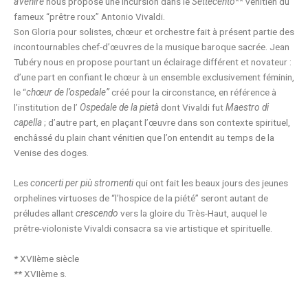
aVenire
nous propose une incursion dans le
Settecento**
vénitien du
fameux “prêtre roux” Antonio Vivaldi.
Son Gloria pour solistes, chœur et orchestre fait à présent partie des
incontournables chef-d’œuvres de la musique baroque sacrée. Jean
Tubéry nous en propose pourtant un éclairage différent et novateur :
d’une part en confiant le chœur à un ensemble exclusivement féminin,
le “
chœur de l’ospedale”
créé pour la circonstance, en référence à
l’institution de l’
Ospedale de la pietà
dont Vivaldi fut
Maestro di
capella
; d’autre part, en plaçant l’œuvre dans son contexte spirituel,
enchâssé du plain chant vénitien que l’on entendit au temps de la
Venise des doges.
Les
concerti per più stromenti
qui ont fait les beaux jours des jeunes
orphelines virtuoses de “l’hospice de la piété” seront autant de
préludes allant
crescendo
vers la gloire du Très-Haut, auquel le
prêtre-violoniste Vivaldi consacra sa vie artistique et spirituelle.
* XVIIème siècle
** XVIIème s.