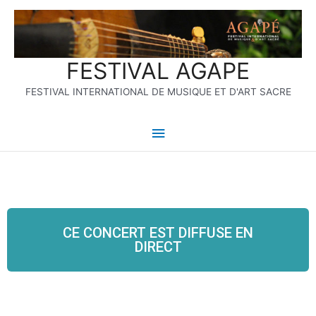
Aller
Menu
au
contenu
principal
FESTIVAL AGAPE
FESTIVAL INTERNATIONAL DE MUSIQUE ET D'ART SACRE
CE CONCERT EST DIFFUSE EN
DIRECT