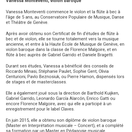
Vanessa Monteventi, violon baroque
Vanessa Monteventi commence le violon et la flûte à bec à
l’âge de 5 ans, au Conservatoire Populaire de Musique, Danse
et Théâtre de Genève.
Après avoir obtenu son Certificat de fin d’études de flûte à
bec et de violon, elle se tourne totalement vers la musique
ancienne, et entre à la Haute École de Musique de Genève, en
violon baroque dans la classe de Florence Malgoire, et en
flûte à bec auprès de Gabriel Garrido et Daniele Bragetti.
Durant ses études, Vanessa a bénéficié des conseils de
Riccardo Minasi, Stéphanie Paulet, Sophie Gent, Olivia
Centurioni, Pavlo Beznosiuk, ou Pierre Hamon, dispensés lors
de stages et de masterclasses.
Elle a également joué sous la direction de Barthold Kuijken,
Gabriel Garrido, Leonardo García Alarcón, Enrico Gatti ou
encore Florence Malgoire, avec qui elle a participé à un
enregistrement pour le label Claves.
En juin 2015, elle a obtenu son diplôme de violon baroque
(Master en Interprétation musicale – Concert), et a complété
sa formation par un Master en Pédagogie musicale.