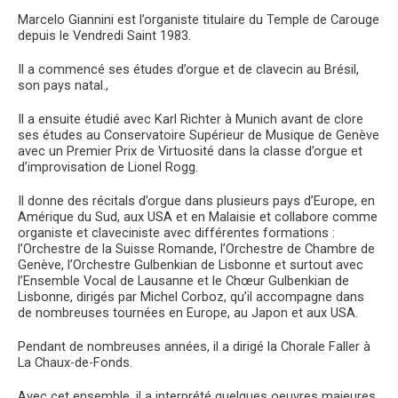
Marcelo Giannini est l’organiste titulaire du Temple de Carouge
depuis le Vendredi Saint 1983.
Il a commencé ses études d’orgue et de clavecin au Brésil,
son pays natal.,
Il a ensuite étudié avec Karl Richter à Munich avant de clore
ses études au Conservatoire Supérieur de Musique de Genève
avec un Premier Prix de Virtuosité dans la classe d’orgue et
d’improvisation de Lionel Rogg.
Il donne des récitals d’orgue dans plusieurs pays d’Europe, en
Amérique du Sud, aux USA et en Malaisie et collabore comme
organiste et claveciniste avec différentes formations :
l’Orchestre de la Suisse Romande, l’Orchestre de Chambre de
Genève, l’Orchestre Gulbenkian de Lisbonne et surtout avec
l’Ensemble Vocal de Lausanne et le Chœur Gulbenkian de
Lisbonne, dirigés par Michel Corboz, qu’il accompagne dans
de nombreuses tournées en Europe, au Japon et aux USA.
Pendant de nombreuses années, il a dirigé la Chorale Faller à
La Chaux-de-Fonds.
Avec cet ensemble, il a interprété quelques oeuvres majeures