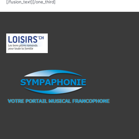
[/fusion_text][/one_third]