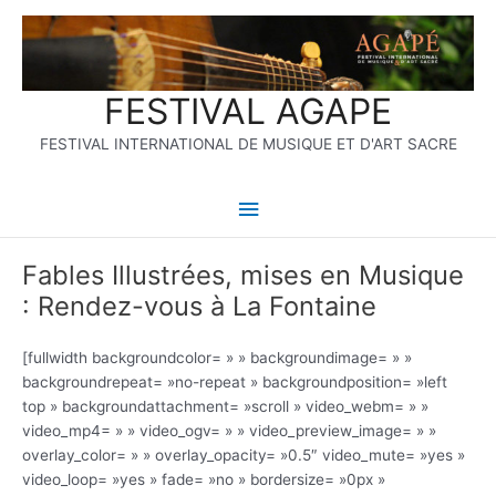
Aller
Menu
au
contenu
principal
FESTIVAL AGAPE
FESTIVAL INTERNATIONAL DE MUSIQUE ET D'ART SACRE
Fables Illustrées, mises en Musique
: Rendez-vous à La Fontaine
[fullwidth backgroundcolor= » » backgroundimage= » »
backgroundrepeat= »no-repeat » backgroundposition= »left
top » backgroundattachment= »scroll » video_webm= » »
video_mp4= » » video_ogv= » » video_preview_image= » »
overlay_color= » » overlay_opacity= »0.5″ video_mute= »yes »
video_loop= »yes » fade= »no » bordersize= »0px »