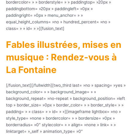
bordercolor= » » borderstyle= » » paddingtop= »20px »
paddingbottom= »20px » paddingleft= »0px »
paddingright= »0px » menu_anchor= » »
equal_height_columns= »no » hundred_percent= »no »
class= » » id= » »][fusion_text]
Fables illustrées, mises en
musique : Rendez-vous à
La Fontaine
[/fusion_text][/fullwidth][two_third last= »no » spacing= »yes »
background_color= » » background_image= » »
background_repeat= »no-repeat » background_position= »left
top » border_size= »0px » border_color= » » border_style= » »
padding= » » class= » » id= » »][imageframe lightbox= »no »
style_type= »none » bordercolor= » » bordersize= »0px »
borderradius= »0″ stylecolor= » » align= »none » link= » »
linktarget= »_self » animation_type= »0″