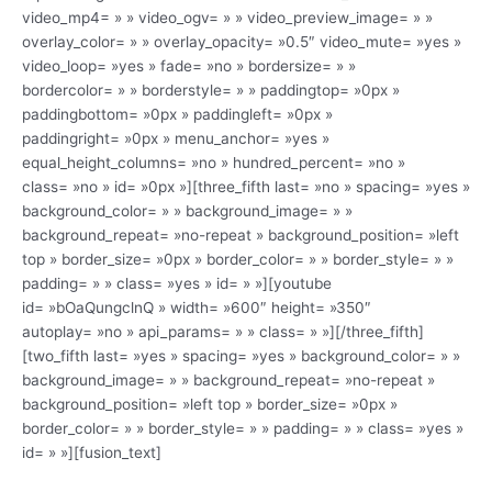
video_mp4= » » video_ogv= » » video_preview_image= » »
overlay_color= » » overlay_opacity= »0.5″ video_mute= »yes »
video_loop= »yes » fade= »no » bordersize= » »
bordercolor= » » borderstyle= » » paddingtop= »0px »
paddingbottom= »0px » paddingleft= »0px »
paddingright= »0px » menu_anchor= »yes »
equal_height_columns= »no » hundred_percent= »no »
class= »no » id= »0px »][three_fifth last= »no » spacing= »yes »
background_color= » » background_image= » »
background_repeat= »no-repeat » background_position= »left
top » border_size= »0px » border_color= » » border_style= » »
padding= » » class= »yes » id= » »][youtube
id= »bOaQungclnQ » width= »600″ height= »350″
autoplay= »no » api_params= » » class= » »][/three_fifth]
[two_fifth last= »yes » spacing= »yes » background_color= » »
background_image= » » background_repeat= »no-repeat »
background_position= »left top » border_size= »0px »
border_color= » » border_style= » » padding= » » class= »yes »
id= » »][fusion_text]