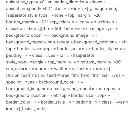
animation_type= »0″ animation_direction= »down »
animation_speed= »0.1″ class= » » id= » »]
[/imageframe]
[separator style_type= »none » top_margin= »20″
bottom_margin= »20″ sep_color= » » icon= » » width= » »
class= » » id= » »][three_fifth last= »no » spacing= »yes »
background_color= » » background_image= » »
background_repeat= »no-repeat » background_position= »left
top » border_size= »0px » border_color= » » border_style= » »
padding= » » class= »yes » id= » »][separator
style_type= »single » top_margin= » » bottom_margin= »20″
sep_color= » » icon= » » width= » » class= » » id= » »]
[fusion_text][/fusion_text][/three_fifth][two_fifth last= »yes »
spacing= »yes » background_color= » »
background_image= » » background_repeat= »no-repeat »
background_position= »left top » border_size= »0px »
border_color= » » border_style= » » padding= » » class= »yes »
id= » »][fusion_code]