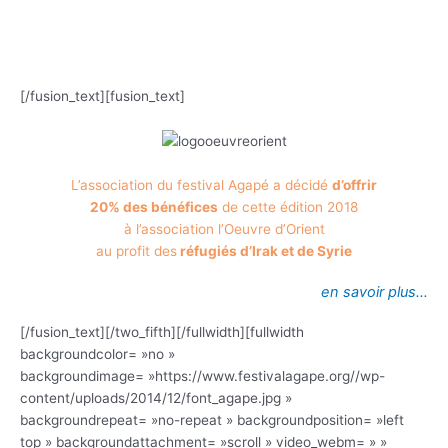
.
[/fusion_text][fusion_text]
L’association du festival Agapé a décidé
d’offrir
20% des bénéfices
de cette édition 2018
à l’association l’Oeuvre d’Orient
au profit des
réfugiés d’Irak et de Syrie
en savoir plus…
[/fusion_text][/two_fifth][/fullwidth][fullwidth
backgroundcolor= »no »
backgroundimage= »https://www.festivalagape.org//wp-
content/uploads/2014/12/font_agape.jpg »
backgroundrepeat= »no-repeat » backgroundposition= »left
top » backgroundattachment= »scroll » video_webm= » »