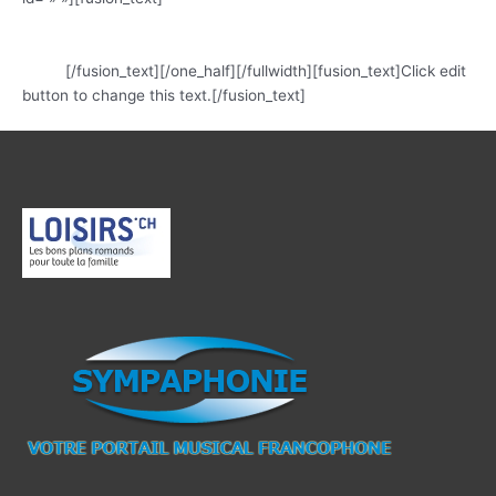
Est de nous permettre de diffuser cette vidéo réalisée par leur
soin en l’honneur du concert donné par Jordi
Savall
[/fusion_text][/one_half][/fullwidth][fusion_text]Click edit
button to change this text.[/fusion_text]