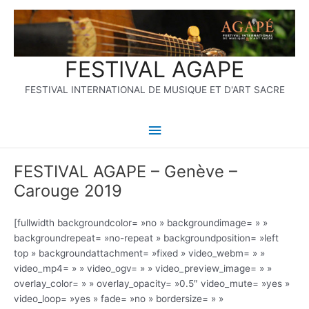
Aller
Menu
au
contenu
principal
FESTIVAL AGAPE
FESTIVAL INTERNATIONAL DE MUSIQUE ET D'ART SACRE
FESTIVAL AGAPE – Genève –
Carouge 2019
[fullwidth backgroundcolor= »no » backgroundimage= » »
backgroundrepeat= »no-repeat » backgroundposition= »left
top » backgroundattachment= »fixed » video_webm= » »
video_mp4= » » video_ogv= » » video_preview_image= » »
overlay_color= » » overlay_opacity= »0.5″ video_mute= »yes »
video_loop= »yes » fade= »no » bordersize= » »