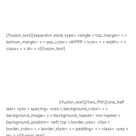
Découvrir
Jordi Savall à Reims
[/fusion_text][separator style_type= »single » top_margin= » »
bottom_margin= » » sep_color= »#ffffff » icon= » » width= » »
e
class= » » id= » »][fusion_text]
La 1
édition du festival s’est
tenue à Reims
e
en avril 2013, à l’occasion du 600
anniversaire
de la naissance de Jeanne d’Arc.
Nous vous proposons de visionner un extrait
du concert exceptionnel du maître Catalan
Jordi SAVALL qui a pris un sens tout particulier
et hautement symbolique dans le lieu même
du sacre du roi Charles VII.
[/fusion_text][/two_fifth][one_half
last= »yes » spacing= »yes » background_color= » »
background_image= » » background_repeat= »no-repeat »
background_position= »left top » border_size= »0px »
border_color= » » border_style= » » padding= » » class= »yes »
id= » »][fusion_text]
Nous remercions le Crédit Agricole Nord