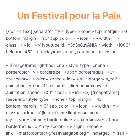
Un Festival pour la Paix
[/fusion_text][separator style_type= »none » top_margin= »30″
bottom_margin= »30″ sep_color= » » icon= » » width= » »
class= » » id= » »][youtube id= »8g3s8uvANIA » width= »1000″
height= »450″ autoplay= »no » api_params= » » class= »
« ][imageframe lightbox= »no » style_type= »none »
bordercolor= » » bordersize= »0px » borderradius= »0″
stylecolor= » » align= »none » link= » » linktarget= »_self »
animation_type= »0″ animation_direction= »down »
animation_speed= »0.1″ class= » » id= » »]
[/imageframe]
[separator style_type= »none » top_margin= »10″
bottom_margin= »10″ sep_color= » » icon= » » width= » »
class= » » id= » »][imageframe lightbox= »no »
style_type= »none » bordercolor= » » bordersize= »0px »
borderradius= »0″ stylecolor= » » align= »none »
link= »mailto:contact@festivalagape.org » linktarget= »_self »