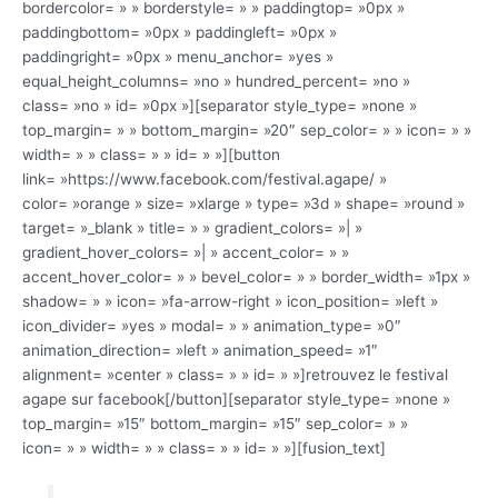
bordercolor= » » borderstyle= » » paddingtop= »0px »
paddingbottom= »0px » paddingleft= »0px »
paddingright= »0px » menu_anchor= »yes »
equal_height_columns= »no » hundred_percent= »no »
class= »no » id= »0px »][separator style_type= »none »
top_margin= » » bottom_margin= »20″ sep_color= » » icon= » »
width= » » class= » » id= » »][button
link= »https://www.facebook.com/festival.agape/ »
color= »orange » size= »xlarge » type= »3d » shape= »round »
target= »_blank » title= » » gradient_colors= »| »
gradient_hover_colors= »| » accent_color= » »
accent_hover_color= » » bevel_color= » » border_width= »1px »
shadow= » » icon= »fa-arrow-right » icon_position= »left »
icon_divider= »yes » modal= » » animation_type= »0″
animation_direction= »left » animation_speed= »1″
alignment= »center » class= » » id= » »]retrouvez le festival
agape sur facebook[/button][separator style_type= »none »
top_margin= »15″ bottom_margin= »15″ sep_color= » »
icon= » » width= » » class= » » id= » »][fusion_text]