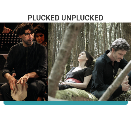
PLUCKED UN
PLUCKED
Piano Jazz : Edouard Ferlet
Clavecin et Percussions (Iran) : Violaine
Cochard et Keyvan Chemirani
Eglise Sainte-Croix
Vendredi 14 mai 18h
CLIQUEZ ICI POUR EN SAVOIR PLUS