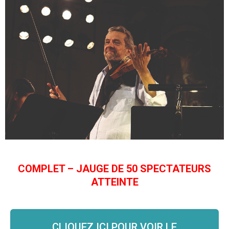
Splendori del Barocco
Oeuvres de Vivaldi, Haendel, Tartini et C.
E. Bach
Giuliano Carmignola et L’Accademia
dell’Annunciata (Italie)
Eglise Sainte-Croix
Samedi 15 mai 21h
COMPLET – JAUGE DE 50 SPECTATEURS
ATTEINTE
CLIQUEZ ICI POUR VOIR LE