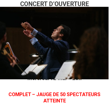
CONCERT D’OUVERTURE
SACRIFICIO
Oratorios de Carissimi et Rossi
Cappella Mediterranea
Leonardo Garcia Alarcón, Direction
Choeur de Chambre de Namur
Eglise Sainte-Croix Carouge
Mercredi 12 mai – 20h
COMPLET – JAUGE DE 50 SPECTATEURS
ATTEINTE