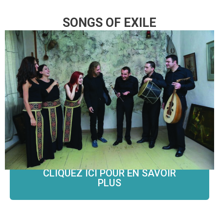
SONGS OF EXILE
Répertoire Traditionnel d’Arménie et
Compositions Modernes
The Naghash Ensemble
John Hodian, direction
Eglise Sainte-Croix
Vendredi 14 mai 21h
CLIQUEZ ICI POUR EN SAVOIR
PLUS