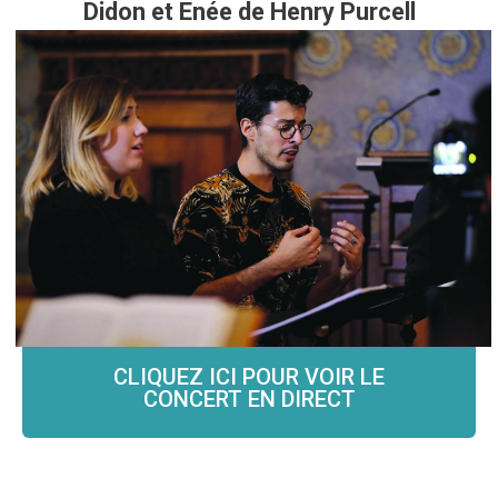
Didon et Enée de Henry Purcell
Les Argonautes
Jonas Descotte, direction
Eglise Sainte-Croix
Dimanche 16 mai 19h
COMPLET – JAUGE DE 50 SPECTATEURS
ATTEINTE
CLIQUEZ ICI POUR VOIR LE
CONCERT EN DIRECT