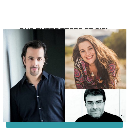
DUO ENTRE TERRE ET CIEL
Oriane Pons, soprano, Pierre-Antoine
Chaumien, ténor
et Andrea Boniforti, orgue
Eglise Sainte-Croix
Samedi 15 mai 13h
CLIQUEZ ICI POUR EN SAVOIR
PLUS