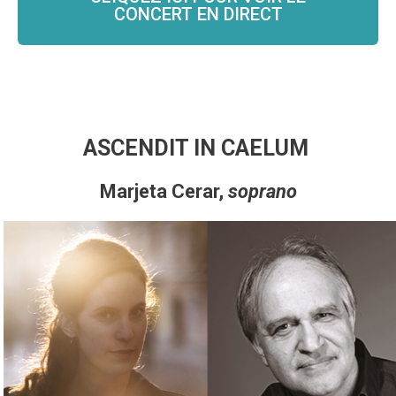
CONCERT EN DIRECT
ASCENDIT IN CAELUM
Marjeta Cerar,
soprano
Sena Choi,
flûte à bec
Vanessa Monteventi,
violon baroque
Daniel de Morais,
théorbe
Marcelo Giannini,
orgue
Temple de Carouge